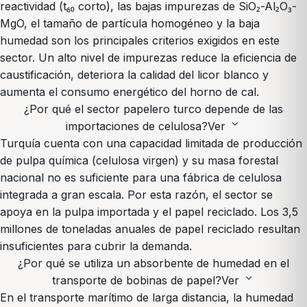
reactividad (t₆₀ corto), las bajas impurezas de SiO₂-Al₂O₃-
MgO, el tamaño de partícula homogéneo y la baja
humedad son los principales criterios exigidos en este
sector. Un alto nivel de impurezas reduce la eficiencia de
caustificación, deteriora la calidad del licor blanco y
aumenta el consumo energético del horno de cal.
¿Por qué el sector papelero turco depende de las
expand_more
importaciones de celulosa?
Ver
Turquía cuenta con una capacidad limitada de producción
de pulpa química (celulosa virgen) y su masa forestal
nacional no es suficiente para una fábrica de celulosa
integrada a gran escala. Por esta razón, el sector se
apoya en la pulpa importada y el papel reciclado. Los 3,5
millones de toneladas anuales de papel reciclado resultan
insuficientes para cubrir la demanda.
¿Por qué se utiliza un absorbente de humedad en el
expand_more
transporte de bobinas de papel?
Ver
En el transporte marítimo de larga distancia, la humedad