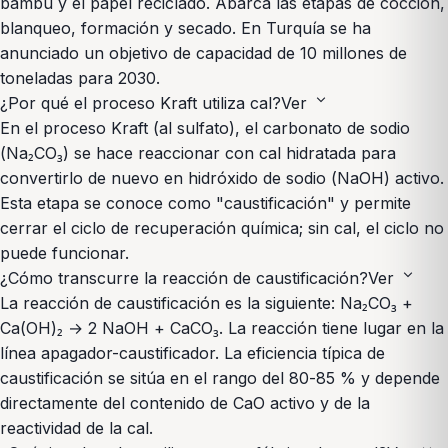
bambú y el papel reciclado. Abarca las etapas de cocción,
blanqueo, formación y secado. En Turquía se ha
anunciado un objetivo de capacidad de 10 millones de
toneladas para 2030.
expand_more
¿Por qué el proceso Kraft utiliza cal?
Ver
En el proceso Kraft (al sulfato), el carbonato de sodio
(Na₂CO₃) se hace reaccionar con cal hidratada para
convertirlo de nuevo en hidróxido de sodio (NaOH) activo.
Esta etapa se conoce como "caustificación" y permite
cerrar el ciclo de recuperación química; sin cal, el ciclo no
puede funcionar.
expand_more
¿Cómo transcurre la reacción de caustificación?
Ver
La reacción de caustificación es la siguiente: Na₂CO₃ +
Ca(OH)₂ → 2 NaOH + CaCO₃. La reacción tiene lugar en la
línea apagador-caustificador. La eficiencia típica de
caustificación se sitúa en el rango del 80-85 % y depende
directamente del contenido de CaO activo y de la
reactividad de la cal.