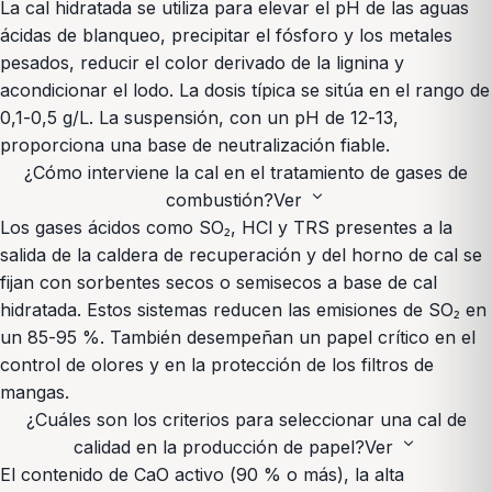
La cal hidratada se utiliza para elevar el pH de las aguas
ácidas de blanqueo, precipitar el fósforo y los metales
pesados, reducir el color derivado de la lignina y
acondicionar el lodo. La dosis típica se sitúa en el rango de
0,1-0,5 g/L. La suspensión, con un pH de 12-13,
proporciona una base de neutralización fiable.
¿Cómo interviene la cal en el tratamiento de gases de
expand_more
combustión?
Ver
Los gases ácidos como SO₂, HCl y TRS presentes a la
salida de la caldera de recuperación y del horno de cal se
fijan con sorbentes secos o semisecos a base de cal
hidratada. Estos sistemas reducen las emisiones de SO₂ en
un 85-95 %. También desempeñan un papel crítico en el
control de olores y en la protección de los filtros de
mangas.
¿Cuáles son los criterios para seleccionar una cal de
expand_more
calidad en la producción de papel?
Ver
El contenido de CaO activo (90 % o más), la alta