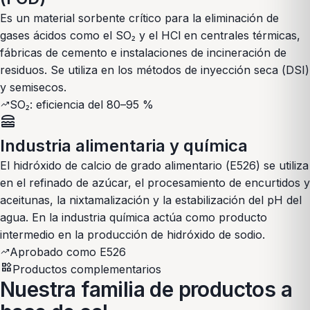
Es un material sorbente crítico para la eliminación de
gases ácidos como el SO₂ y el HCl en centrales térmicas,
fábricas de cemento e instalaciones de incineración de
residuos. Se utiliza en los métodos de inyección seca (DSI)
y semisecos.
SO₂: eficiencia del 80–95 %
trending_up
lunch_dining
Industria alimentaria y química
El hidróxido de calcio de grado alimentario (E526) se utiliza
en el refinado de azúcar, el procesamiento de encurtidos y
aceitunas, la nixtamalización y la estabilización del pH del
agua. En la industria química actúa como producto
intermedio en la producción de hidróxido de sodio.
Aprobado como E526
trending_up
widgets
Productos complementarios
Nuestra familia de productos a