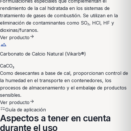
Formulaciones especiales que complementan el
rendimiento de la cal hidratada en los sistemas de
tratamiento de gases de combustión. Se utilizan en la
eliminación de contaminantes como SO₂, HCl, HF y
dioxinas/furanos.
arrow_forward
Ver producto
landscape
Carbonato de Calcio Natural (Vikarb®)
CaCO₃
Como desecantes a base de cal, proporcionan control de
la humedad en el transporte en contenedores, los
procesos de almacenamiento y el embalaje de productos
sensibles.
arrow_forward
Ver producto
checklist
Guía de aplicación
Aspectos a tener en cuenta
durante el uso