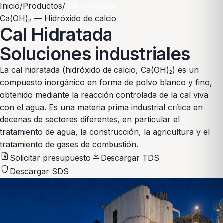
Inicio
/
Productos
/
Cal Hidratada
Ca(OH)₂ — Hidróxido de calcio
Cal Hidratada
Soluciones industriales
La cal hidratada (hidróxido de calcio, Ca(OH)₂) es un
compuesto inorgánico en forma de polvo blanco y fino,
obtenido mediante la reacción controlada de la cal viva
con el agua. Es una materia prima industrial crítica en
decenas de sectores diferentes, en particular el
tratamiento de agua, la construcción, la agricultura y el
tratamiento de gases de combustión.
request_quote
download
Solicitar presupuesto
Descargar TDS
shield
Descargar SDS