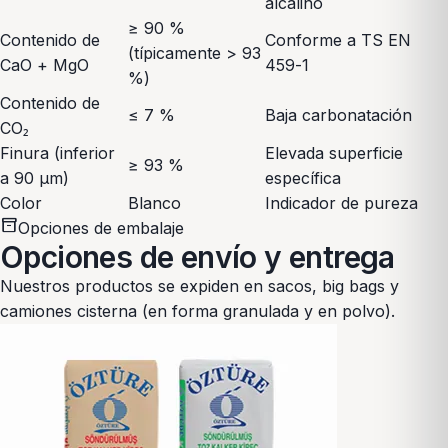
alcalino
≥ 90 %
Contenido de
Conforme a TS EN
(típicamente > 93
CaO + MgO
459-1
%)
Contenido de
≤ 7 %
Baja carbonatación
CO₂
Finura (inferior
Elevada superficie
≥ 93 %
a 90 µm)
específica
Color
Blanco
Indicador de pureza
inventory_2
Opciones de embalaje
Opciones de envío y entrega
Nuestros productos se expiden en sacos, big bags y
camiones cisterna (en forma granulada y en polvo).