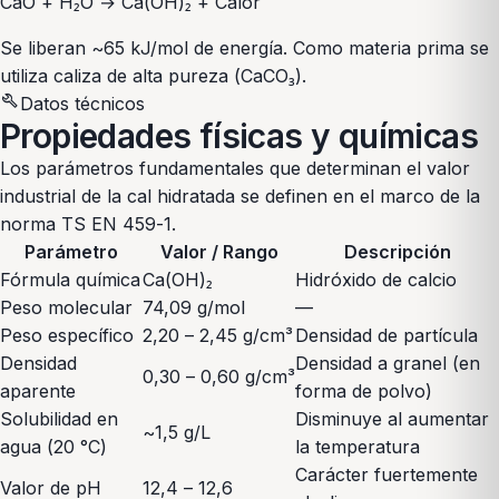
CaO + H₂O → Ca(OH)₂ + Calor
Se liberan ~65 kJ/mol de energía. Como materia prima se
utiliza caliza de alta pureza (CaCO₃).
build
Datos técnicos
Propiedades físicas y químicas
Los parámetros fundamentales que determinan el valor
industrial de la cal hidratada se definen en el marco de la
norma TS EN 459-1.
Parámetro
Valor / Rango
Descripción
Fórmula química
Ca(OH)₂
Hidróxido de calcio
Peso molecular
74,09 g/mol
—
Peso específico
2,20 – 2,45 g/cm³
Densidad de partícula
Densidad
Densidad a granel (en
0,30 – 0,60 g/cm³
aparente
forma de polvo)
Solubilidad en
Disminuye al aumentar
~1,5 g/L
agua (20 °C)
la temperatura
Carácter fuertemente
Valor de pH
12,4 – 12,6