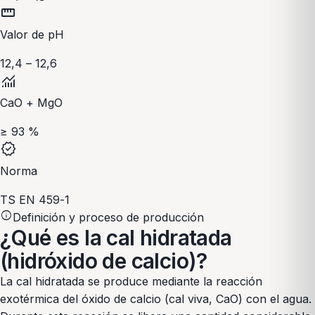
straighten
Valor de pH
12,4 – 12,6
monitoring
CaO + MgO
≥ 93 %
verified
Norma
TS EN 459-1
info
Definición y proceso de producción
¿Qué es la cal hidratada
(hidróxido de calcio)?
La cal hidratada se produce mediante la reacción
exotérmica del óxido de calcio (cal viva, CaO) con el agua.