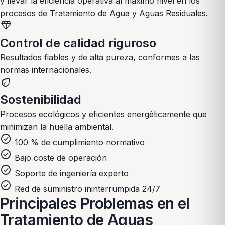
y llevar la eficiencia operativa al máximo nivel en los
procesos de
Tratamiento de Agua y Aguas Residuales
.
diamond
Control de calidad riguroso
Resultados fiables y de alta pureza, conformes a las
normas internacionales.
eco
Sostenibilidad
Procesos ecológicos y eficientes energéticamente que
minimizan la huella ambiental.
check_circle
100 % de cumplimiento normativo
check_circle
Bajo coste de operación
check_circle
Soporte de ingeniería experto
check_circle
Red de suministro ininterrumpida 24/7
Principales Problemas en el
Tratamiento de Aguas