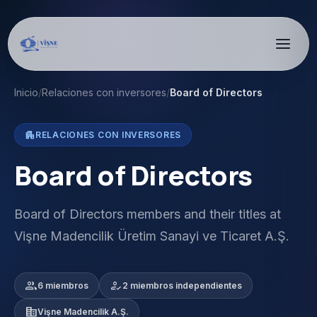
Inicio
/
Relaciones con inversores
/
Board of Directors
apartment
RELACIONES CON INVERSORES
Board of Directors
Board of Directors members and their titles at
Vişne Madencilik Üretim Sanayi ve Ticaret A.Ş.
group
how_to_reg
6 miembros
2 miembros independientes
corporate_fare
Vişne Madencilik A.Ş.