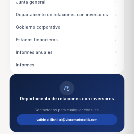
Junta general
chevron_right
Departamento de relaciones con inversores
chevron_right
Gobierno corporativo
chevron_right
Estados financieros
chevron_right
Informes anuales
chevron_right
Informes
chevron_right
support_agent
Departamento de relaciones con inversores
Contáctenos para cualquier consulta.
yatirimci.iliskileri@visnemadencilik.com