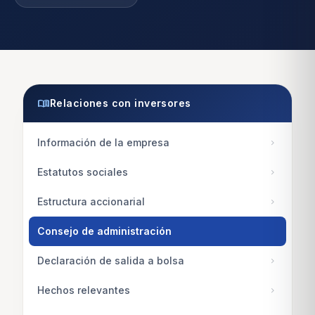
menu_book
Relaciones con inversores
Información de la empresa
chevron_right
Estatutos sociales
chevron_right
Estructura accionarial
chevron_right
Consejo de administración
Declaración de salida a bolsa
chevron_right
Hechos relevantes
chevron_right