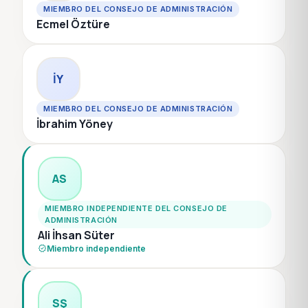
MIEMBRO DEL CONSEJO DE ADMINISTRACIÓN
Ecmel Öztüre
İY
MIEMBRO DEL CONSEJO DE ADMINISTRACIÓN
İbrahim Yöney
AS
MIEMBRO INDEPENDIENTE DEL CONSEJO DE
ADMINISTRACIÓN
Ali İhsan Süter
verified
Miembro independiente
SŞ