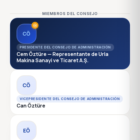
MIEMBROS DEL CONSEJO
stars
CÖ
PRESIDENTE DEL CONSEJO DE ADMINISTRACIÓN
Cem Öztüre — Representante de Urla
Makina Sanayi ve Ticaret A.Ş.
CÖ
VICEPRESIDENTE DEL CONSEJO DE ADMINISTRACIÓN
Can Öztüre
EÖ