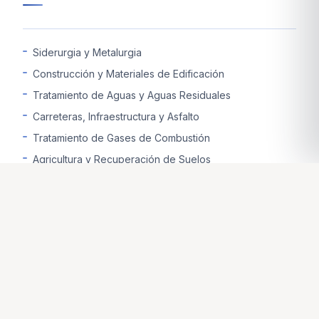
Siderurgia y Metalurgia
Construcción y Materiales de Edificación
Tratamiento de Aguas y Aguas Residuales
Carreteras, Infraestructura y Asfalto
Tratamiento de Gases de Combustión
Agricultura y Recuperación de Suelos
Minería y Enriquecimiento de Minerales
Industria del Vidrio y la Cerámica
Mejora y Estabilización de Terrenos
Industria Química y Farmacéutica
Industria del Papel y la Celulosa
Ganadería y Desinfección
Industria Alimentaria y Azucarera