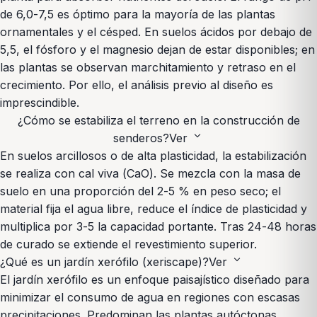
de 6,0-7,5 es óptimo para la mayoría de las plantas
ornamentales y el césped. En suelos ácidos por debajo de
5,5, el fósforo y el magnesio dejan de estar disponibles; en
las plantas se observan marchitamiento y retraso en el
crecimiento. Por ello, el análisis previo al diseño es
imprescindible.
¿Cómo se estabiliza el terreno en la construcción de
expand_more
senderos?
Ver
En suelos arcillosos o de alta plasticidad, la estabilización
se realiza con cal viva (CaO). Se mezcla con la masa de
suelo en una proporción del 2-5 % en peso seco; el
material fija el agua libre, reduce el índice de plasticidad y
multiplica por 3-5 la capacidad portante. Tras 24-48 horas
de curado se extiende el revestimiento superior.
expand_more
¿Qué es un jardín xerófilo (xeriscape)?
Ver
El jardín xerófilo es un enfoque paisajístico diseñado para
minimizar el consumo de agua en regiones con escasas
precipitaciones. Predominan las plantas autóctonas