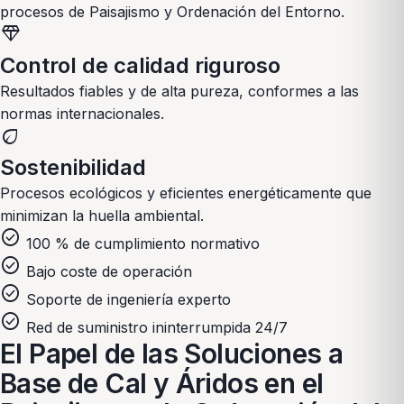
procesos de
Paisajismo y Ordenación del Entorno
.
diamond
Control de calidad riguroso
Resultados fiables y de alta pureza, conformes a las
normas internacionales.
eco
Sostenibilidad
Procesos ecológicos y eficientes energéticamente que
minimizan la huella ambiental.
check_circle
100 % de cumplimiento normativo
check_circle
Bajo coste de operación
check_circle
Soporte de ingeniería experto
check_circle
Red de suministro ininterrumpida 24/7
El Papel de las Soluciones a
Base de Cal y Áridos en el