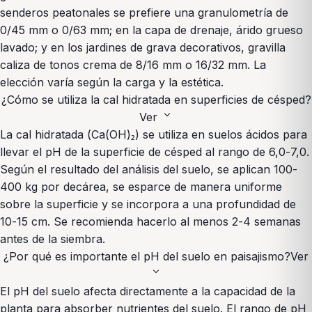
senderos peatonales se prefiere una granulometría de
0/45 mm o 0/63 mm; en la capa de drenaje, árido grueso
lavado; y en los jardines de grava decorativos, gravilla
caliza de tonos crema de 8/16 mm o 16/32 mm. La
elección varía según la carga y la estética.
¿Cómo se utiliza la cal hidratada en superficies de césped?
expand_more
Ver
La cal hidratada (Ca(OH)₂) se utiliza en suelos ácidos para
llevar el pH de la superficie de césped al rango de 6,0-7,0.
Según el resultado del análisis del suelo, se aplican 100-
400 kg por decárea, se esparce de manera uniforme
sobre la superficie y se incorpora a una profundidad de
10-15 cm. Se recomienda hacerlo al menos 2-4 semanas
antes de la siembra.
¿Por qué es importante el pH del suelo en paisajismo?
Ver
expand_more
El pH del suelo afecta directamente a la capacidad de la
planta para absorber nutrientes del suelo. El rango de pH