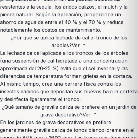
resistentes a la sequía, los áridos calizos, el mulch y la
piedra natural. Según la aplicación, proporciona un
ahorro de agua de entre el 40 % y el 70 % y reduce
notablemente los costos de mantenimiento.
¿Por qué se aplica lechada de cal al tronco de los
expand_more
árboles?
Ver
La lechada de cal aplicada a los troncos de los árboles
(una suspensión de cal hidratada a una concentración
aproximada del 20-25 %) evita que el sol invernal y las
diferencias de temperatura formen grietas en la corteza.
Al mismo tiempo, crea una barrera física contra los
insectos dañinos que depositan sus huevos bajo la corteza
y desinfecta ligeramente el tronco.
¿Qué tamaño de gravilla caliza se prefiere en un jardín de
expand_more
grava decorativo?
Ver
En los jardines de grava decorativos se prefiere
generalmente gravilla caliza de tonos blanco-crema en el
rango de 8/16 mm o 16/32 mm. Las fracciones finas crean