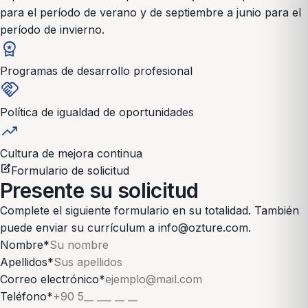
para el período de verano y de septiembre a junio para el
período de invierno.
workspace_premium
Programas de desarrollo profesional
handshake
Política de igualdad de oportunidades
trending_up
Cultura de mejora continua
edit_square
Formulario de solicitud
Presente su solicitud
Complete el siguiente formulario en su totalidad. También
puede enviar su currículum a info@ozture.com.
Nombre
*
Apellidos
*
Correo electrónico
*
Teléfono
*