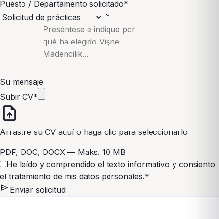
Puesto / Departamento solicitado
*
expand_more
Su mensaje
Subir CV
*
upload_file
Arrastre su CV aquí o haga clic para seleccionarlo
PDF, DOC, DOCX — Maks. 10 MB
He leído y comprendido el
texto informativo
y consiento
el tratamiento de mis datos personales.
*
send
Enviar solicitud