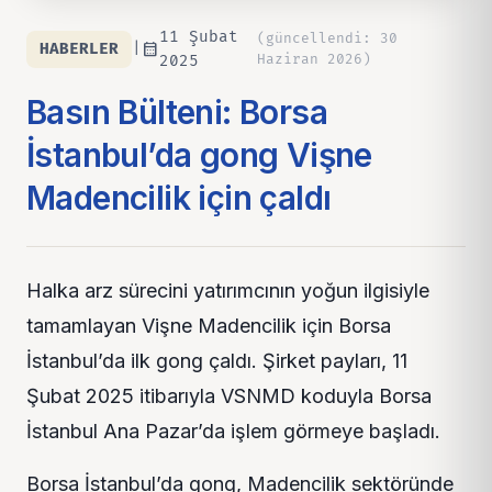
11 Şubat
(
güncellendi
:
30
calendar_month
HABERLER
|
Haziran 2026
)
2025
Basın Bülteni: Borsa
İstanbul’da gong Vişne
Madencilik için çaldı
Halka arz sürecini yatırımcının yoğun ilgisiyle
tamamlayan Vişne Madencilik için Borsa
İstanbul’da ilk gong çaldı. Şirket payları, 11
Şubat 2025 itibarıyla VSNMD koduyla Borsa
İstanbul Ana Pazar’da işlem görmeye başladı.
Borsa İstanbul’da gong, Madencilik sektöründe