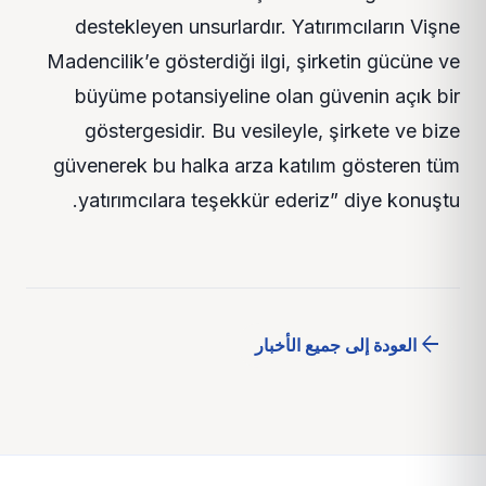
destekleyen unsurlardır. Yatırımcıların Vişne
Madencilik’e gösterdiği ilgi, şirketin gücüne ve
büyüme potansiyeline olan güvenin açık bir
göstergesidir. Bu vesileyle, şirkete ve bize
güvenerek bu halka arza katılım gösteren tüm
yatırımcılara teşekkür ederiz” diye konuştu.
arrow_back
العودة إلى جميع الأخبار