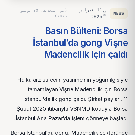
11 فبراير
(
تم التحديث
:
30 يونيو
calendar_month
|
NEWS
)
2026
2025
Basın Bülteni: Borsa
İstanbul’da gong Vişne
Madencilik için çaldı
Halka arz sürecini yatırımcının yoğun ilgisiyle
tamamlayan Vişne Madencilik için Borsa
İstanbul’da ilk gong çaldı. Şirket payları, 11
Şubat 2025 itibarıyla VSNMD koduyla Borsa
İstanbul Ana Pazar’da işlem görmeye başladı.
Borsa İstanbul’da gong, Madencilik sektöründe