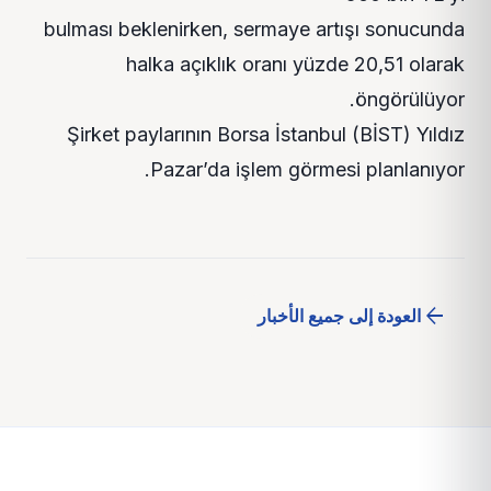
bulması beklenirken, sermaye artışı sonucunda
halka açıklık oranı yüzde 20,51 olarak
öngörülüyor.
Şirket paylarının Borsa İstanbul (BİST) Yıldız
Pazar’da işlem görmesi planlanıyor.
arrow_back
العودة إلى جميع الأخبار