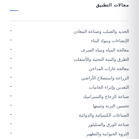
مجالات التطبيق
الحديد والصلب وصناعة المعادن
الإنشاءات ومواد البناء
معالجة المياه ومياه الصرف
الطرق والبنية التحتية والأسفلت
معالجة غازات المداخن
الزراعة واستصلاح الأراضي
التعدين وإثراء الخامات
صناعة الزجاج والسيراميك
تحسين التربة وتثبيتها
الصناعات الكيميائية والدوائية
صناعة الورق والسليلوز
الثروة الحيوانية والتطهير