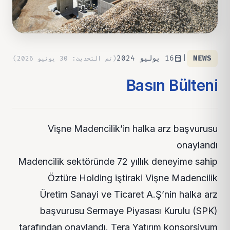
calendar_month
NEWS
|
16 يوليو 2024
(
تم التحديث
:
30 يونيو 2026
)
Basın Bülteni
Vişne Madencilik’in halka arz başvurusu
onaylandı
Madencilik sektöründe 72 yıllık deneyime sahip
Öztüre Holding iştiraki Vişne Madencilik
Üretim Sanayi ve Ticaret A.Ş’nin halka arz
başvurusu Sermaye Piyasası Kurulu (SPK)
tarafından onaylandı. Tera Yatırım konsorsiyum