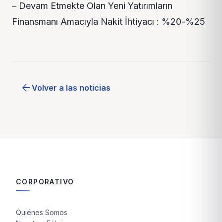
– Devam Etmekte Olan Yeni Yatırımların
Finansmanı Amacıyla Nakit İhtiyacı : %20-%25
arrow_back
Volver a las noticias
CORPORATIVO
Quiénes Somos