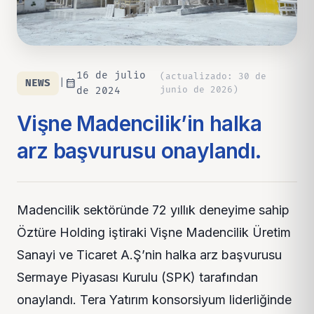
16 de julio
(
actualizado
:
30 de
calendar_month
NEWS
|
junio de 2026
)
de 2024
Vişne Madencilik’in halka
arz başvurusu onaylandı.
Madencilik sektöründe 72 yıllık deneyime sahip
Öztüre Holding iştiraki Vişne Madencilik Üretim
Sanayi ve Ticaret A.Ş’nin halka arz başvurusu
Sermaye Piyasası Kurulu (SPK) tarafından
onaylandı. Tera Yatırım konsorsiyum liderliğinde