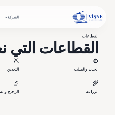
الشركة
القطاعات
القطاعات التي ن
⛏️
⚙️
الحديد والصلب
التعدين
🔬
🌾
الزراعة
الزجاج والس