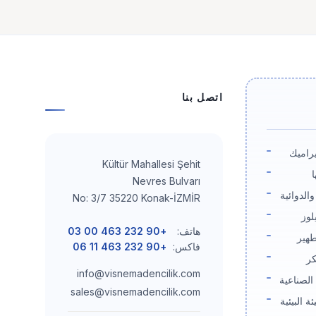
اتصل بنا
راميك
Kültür Mahallesi Şehit
ا
Nevres Bulvarı
والدوائية
No: 3/7 35220 Konak-İZMİR
لوز
هاتف:
+90 232 463 00 03
طهير
فاكس:
+90 232 463 11 06
كر
info@visnemadencilik.com
الصناعية
sales@visnemadencilik.com
ة البيئية